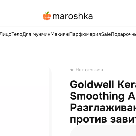
Лицо
Тело
Для мужчин
Макияж
Парфюмерия
Sale
Подарочны
Нет отзывов
Goldwell Kera
Smoothing An
Разглажива
против зави