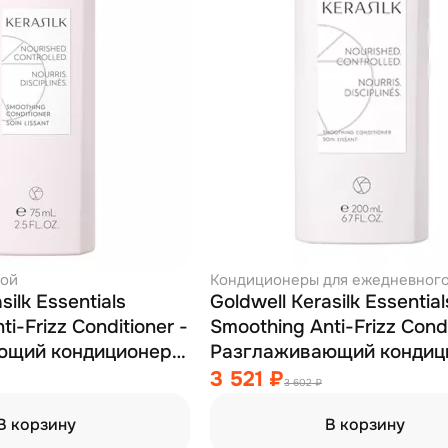
кой
Кондиционеры для ежедневного
silk Essentials
Goldwell Kerasilk Essential
i-Frizz Conditioner -
Smoothing Anti-Frizz Condi
ющий кондиционер
Разглаживающий кондиц
тков 75 мл
против завитков 200 мл
3 521 ₽
3 602 ₽
В корзину
В корзину