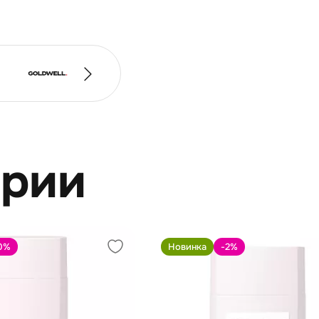
ерии
0
%
Новинка
-2
%