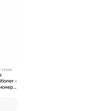
 ухода
s
tioner -
ионер