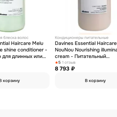
я блеска волос
Кондиционеры питательные
ntial Haircare Melu
Davines Essential Haircare
 shine conditioner -
NouNou Nourishing illumin
 для длинных или
cream - Питательный
поврежденных волос 1000 мл
кондиционер 1000 мл
5
1 отзыв
8 793 ₽
В корзину
В корзину