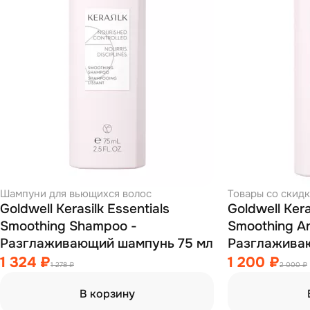
Шампуни для вьющихся волос
Товары со скид
Goldwell Kerasilk Essentials
Goldwell Kera
Smoothing Shampoo -
Smoothing Ant
Разглаживающий шампунь 75 мл
Разглажива
против зави
1 324 ₽
1 200 ₽
1 278 ₽
2 000 ₽
В корзину