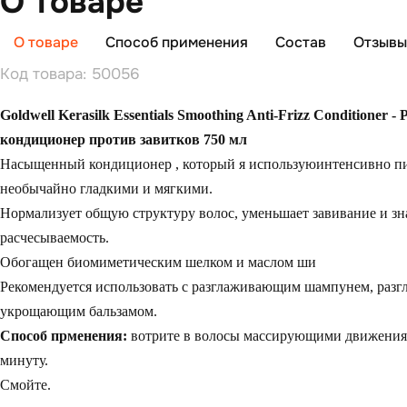
О товаре
О товаре
Способ применения
Состав
Отзывы 
Код товара: 50056
Goldwell Kerasilk Essentials Smoothing Anti-Frizz Conditioner
кондиционер против завитков 750 мл
Насыщенный кондиционер , который я используюинтенсивно пит
необычайно гладкими и мягкими.
Нормализует общую структуру волос, уменьшает завивание и зн
расчесываемость.
Обогащен биомиметическим шелком и маслом ши
Рекомендуется использовать с разглаживающим шампунем, раз
укрощающим бальзамом.
Способ прменения:
вотрите в волосы массирующими движениям
минуту.
Смойте.