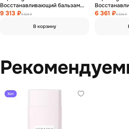
Восстанавливающий бальзам
Восстанавл
для волос 750 мл
для волос 7
9 313 ₽
6 361 ₽
9 526 ₽
6 506 ₽
В корзину
Рекомендуем
Хит