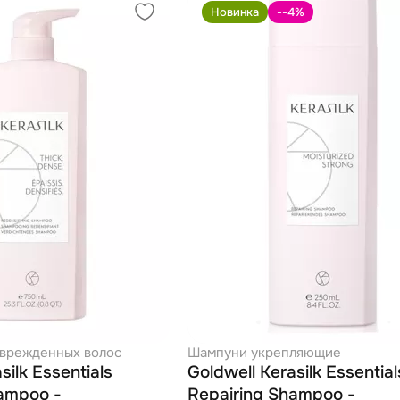
Новинка
--4
%
врежденных волос
Шампуни укрепляющие
silk Essentials
Goldwell Kerasilk Essential
ampoo -
Repairing Shampoo -