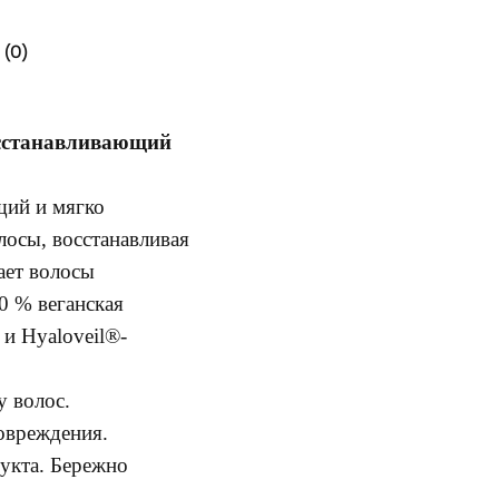
(0)
Восстанавливающий
щий и мягко
осы, восстанавливая
лает волосы
0 % веганская
и Hyaloveil®-
у волос.
овреждения.
дукта. Бережно