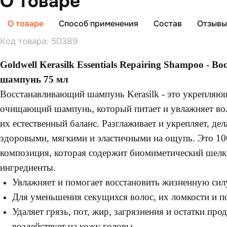
О товаре
О товаре
Способ применения
Состав
Отзывы 
Код товара: 50389
Goldwell Kerasilk Essentials Repairing Shampoo - 
шампунь 75 мл
Восстанавливающий шампунь Kerasilk - это укрепляю
очищающий шампунь, который питает и увлажняет вол
их естественный баланс. Разглаживает и укрепляет, де
здоровыми, мягкими и эластичными на ощупь. Это 10
композиция, которая содержит биомиметический шелк 
ингредиенты.
Увлажняет и помогает восстановить жизненную сил
Для уменьшения секущихся волос, их ломкости и п
Удаляет грязь, пот, жир, загрязнения и остатки про
воздействует на кожу головы.