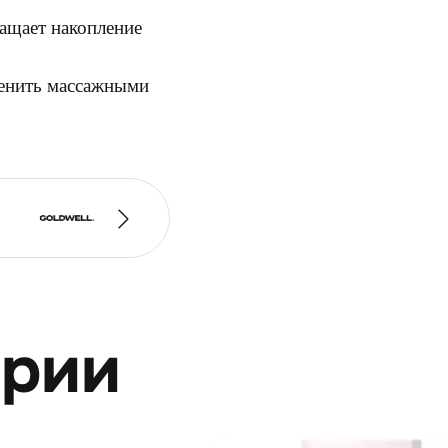
ращает накопление
пенить массажными
ерии