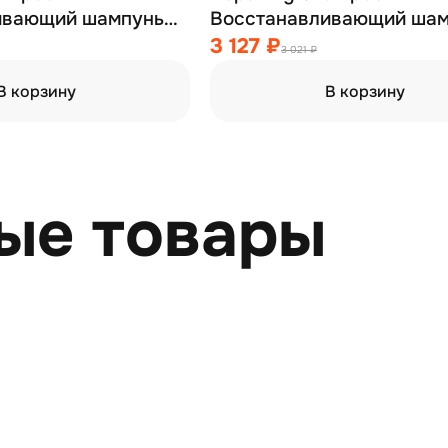
ивающий шампунь
Восстанавливающий шам
50 мл
для волос 250 мл
3 127 ₽
3 021 ₽
В корзину
В корзину
ые товары