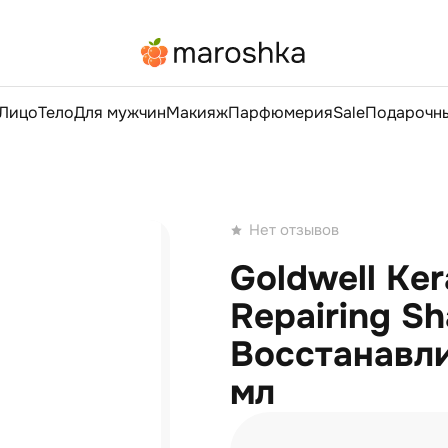
Лицо
Тело
Для мужчин
Макияж
Парфюмерия
Sale
Подарочны
Нет отзывов
Goldwell Kera
Repairing S
Восстанавл
мл