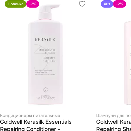
Новинка
-2
%
Хит
-2
%
Кондиционеры питательные
Шампуни для по
Goldwell Kerasilk Essentials
Goldwell Kera
Repairing Conditioner -
Repairing Sh