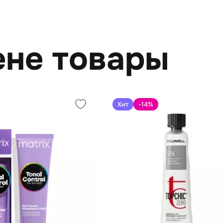
ене товары
Хит
-14
%