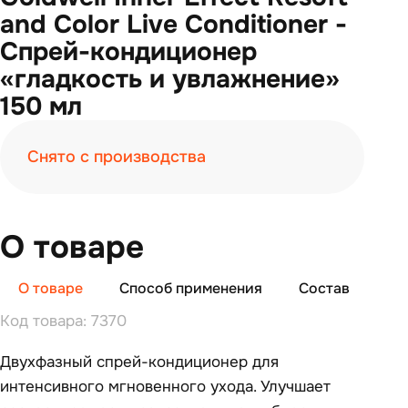
and Color Live Conditioner -
Спрей-кондиционер
«гладкость и увлажнение»
150 мл
Снято с производства
О товаре
О товаре
Способ применения
Состав
От
Код товара: 7370
Двухфазный спрей-кондиционер для
интенсивного мгновенного ухода. Улучшает