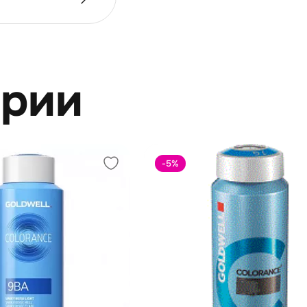
ерии
-5
%