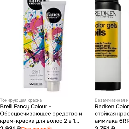
Тонирующая краска
Безаммиачная к
Brelil Fancy Colour -
Redken Color
Обесцвечивающее средство и
стойкая крас
крем-краска для волос 2 в 1
аммиака 6RR
(пурпурный) 80 г
2 931 ₽
2 751 ₽