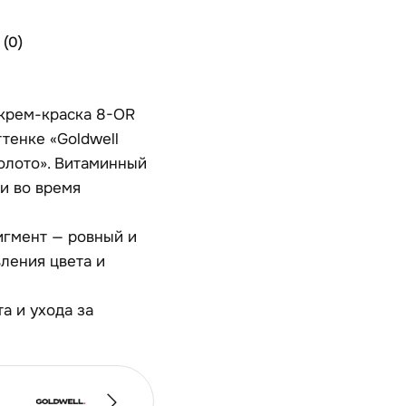
(0)
 крем-краска 8-OR
тенке «Goldwell
олото». Витаминный
и во время
игмент — ровный и
ления цвета и
а и ухода за