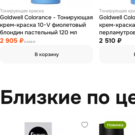
Тонирующая краска
Тонирующая кр
Goldwell Colorance - Тонирующая
Goldwell Co
крем-краска 10-V фиолетовый
крем-краска
блондин пастельный 120 мл
перламутров
2 905 ₽
2 510 ₽
3 043 ₽
В корзину
Близкие по ц
Новинка