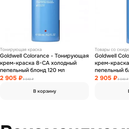
Тонирующая краска
Товары со скид
Goldwell Colorance - Тонирующая
Goldwell Co
крем-краска 8-CA холодный
крем-краска
пепельный блонд 120 мл
пепельный б
2 905 ₽
2 905 ₽
3 043 ₽
3 043 ₽
В корзину