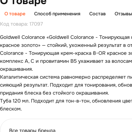
О товаре
О товаре
Способ применения
Состав
Отзывы 
Код товара: 17097
Goldwell Colorance «Goldwell Colorance - Тонирующая
красное золото» — стойкий, ухоженный результат в от
Colorance - Тонирующая крем-краска 8-OR красное з
комплекс A, C и провитамин B5 ухаживает за волосам
окрашивания.
Каталитическая система равномерно распределяет п
сияющий результат. Подходит для тонирования, обнов
придания блеска без стойкого окрашивания.
Туба 120 мл. Подходит для тон-в-тон, обновления цвет
блеском.
Все товары бренда