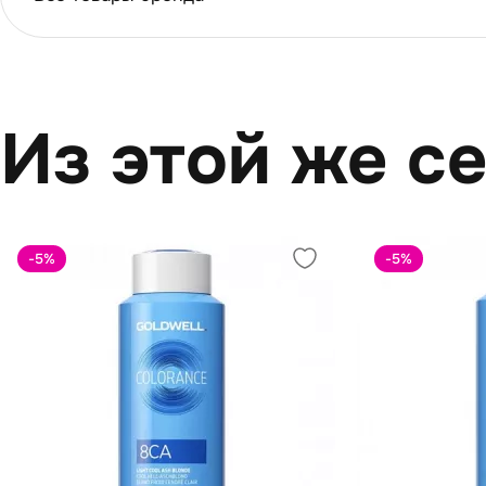
Из этой же с
-5
%
-5
%