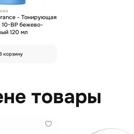
аска
lorance - Тонирующая
 10-BP бежево-
ый 120 мл
В корзину
ене товары