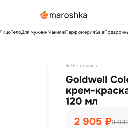
Лицо
Тело
Для мужчин
Макияж
Парфюмерия
Sale
Подарочны
Нет отзывов
Goldwell Co
крем-краска
120 мл
2 905 ₽
3 04