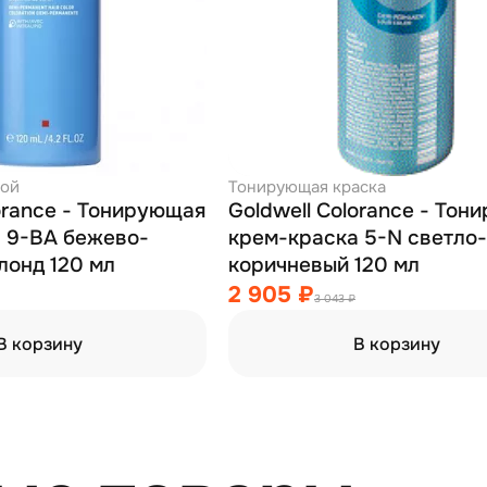
кой
Тонирующая краска
lorance - Тонирующая
Goldwell Colorance - То
 9-BA бежево-
крем-краска 5-N светло-
лонд 120 мл
коричневый 120 мл
2 905 ₽
3 043 ₽
В корзину
В корзину