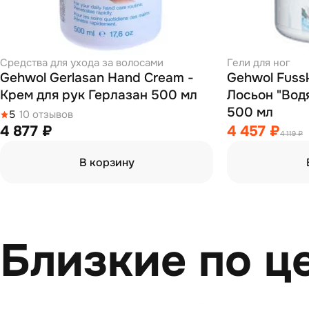
Средства для ухода за волосами
Гели для ног
Gehwol Gerlasan Hand Cream -
Gehwol Fusskraft Soft Fit
Крем для рук Герлазан 500 мл
Лосьон "Вод
500 мл
5
10 отзывов
4 877 ₽
4 457 ₽
4 119 ₽
В корзину
Близкие по ц