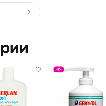
ерии
-8
%