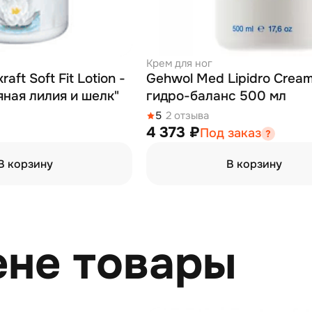
Крем для ног
 Lotion -
Gehwol Med Lipidro Cream - Крем
яная лилия и шелк"
гидро-баланс 500 мл
5
2 отзыва
4 373 ₽
Под заказ
В корзину
В корзину
ене товары