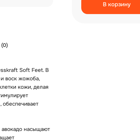
В корзину
(0)
kraft Soft Feet. В
 и воск жожоба,
летки кожи, делая
тимулирует
, обеспечивает
о авокадо насыщают
ащает