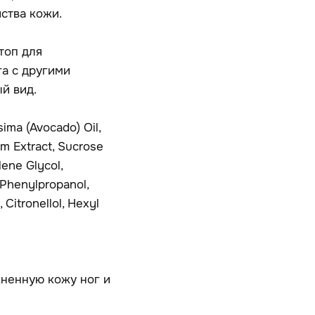
ства кожи.
топ для
а с другими
й вид.
ima (Avocado) Oil,
m Extract, Sucrose
lene Glycol,
 Phenylpropanol,
Citronellol, Hexyl
ненную кожу ног и