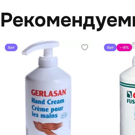
Рекомендуем
Хит
Хит
--8
%