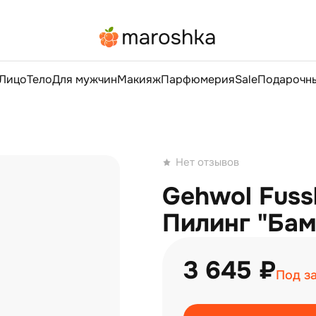
Лицо
Тело
Для мужчин
Макияж
Парфюмерия
Sale
Подарочны
Нет отзывов
Gehwol Fussk
Пилинг "Бам
3 645 ₽
Под з