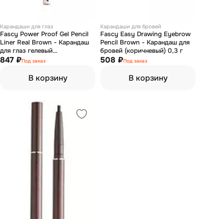
Карандаши для глаз
Карандаши для бровей
Fascy Power Proof Gel Pencil
Fascy Easy Drawing Eyebrow
Liner Real Brown - Карандаш
Pencil Brown - Карандаш для
для глаз гелевый
бровей (коричневый) 0,3 г
(коричневый) 0.4 г
847 ₽
508 ₽
Под заказ
Под заказ
В корзину
В корзину