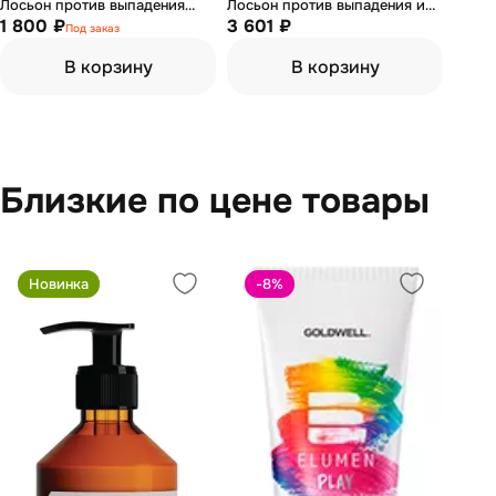
Лосьон против выпадения
Лосьон против выпадения и
волос 150 мл
1 800 ₽
стимуляции роста волос 10шт
3 601 ₽
Под заказ
х 7,5мл
В корзину
В корзину
Близкие по цене товары
Новинка
-8
%