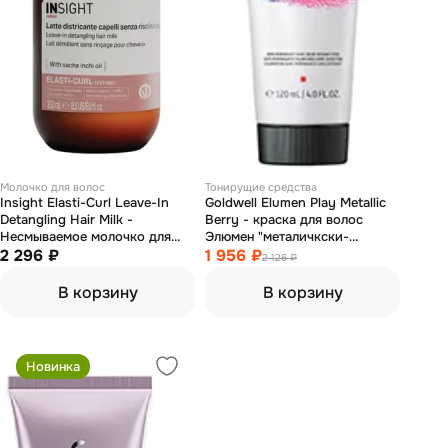
Молочко для волос
Тонирущие средства
Insight Elasti-Curl Leave-In
Goldwell Elumen Play Metallic
Detangling Hair Milk -
Berry - краска для волос
Несмываемое молочко для
Элюмен "металичкски-
волос 250 мл
2 296 ₽
ягодный" 120 мл
1 956 ₽
2 126 ₽
В корзину
В корзину
Новинка