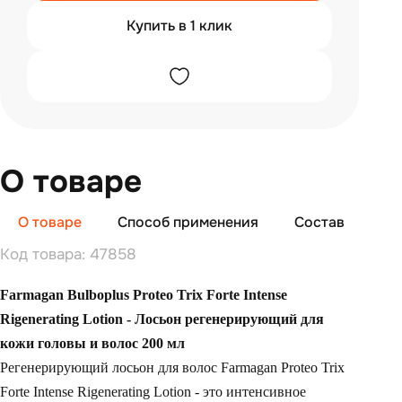
Купить в 1 клик
О товаре
О товаре
Способ применения
Состав
От
Код товара: 47858
Farmagan Bulboplus Proteo Trix Forte Intense
Rigenerating Lotion - Лосьон регенерирующий для
кожи головы и волос 200 мл
Регенерирующий лосьон для волос Farmagan Proteo Trix
Forte Intense Rigenerating Lotion - это интенсивное