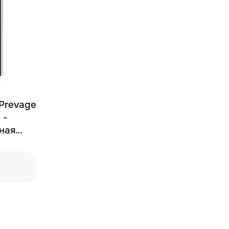
 Prevage
 -
ная
л