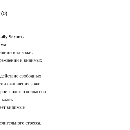
(0)
aily Serum -
 мл
ешний вид кожи,
вреждений и видимых
 действие свободных
гии оживления кожи.
производство коллагена
 кожи.
ает видимые
лительного стресса,