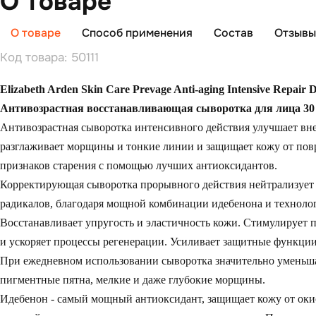
О товаре
О товаре
Способ применения
Состав
Отзывы 
Код товара: 50111
Elizabeth Arden Skin Care Prevage Anti-aging Intensive Repair D
Антивозрастная восстанавливающая сыворотка для лица 30
Антивозрастная сыворотка интенсивного действия улучшает вн
разглаживает морщины и тонкие линии и защищает кожу от по
признаков старения с помощью лучших антиоксидантов.
Корректирующая сыворотка прорывного действия нейтрализует
радикалов, благодаря мощной комбинации идебенона и техноло
Восстанавливает упругость и эластичность кожи. Стимулирует 
и ускоряет процессы регенерации. Усиливает защитные функции
При ежедневном использовании сыворотка значительно уменьш
пигментные пятна, мелкие и даже глубокие морщины.
Идебенон
- самый мощный антиоксидант, защищает кожу от окис