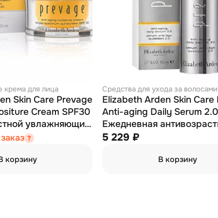
 крема для лица
Средства для ухода за волосами
den Skin Care Prevage
Elizabeth Arden Skin Care
ositure Cream SPF30
Anti-aging Daily Serum 2.0
астной увлажняющий
Ежедневная антивозраст
50 мл
сыворотка для лица 50 м
5 229 ₽
 заказ
В корзину
В корзину