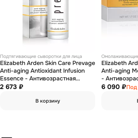
Подтягивающие сыворотки для лица
Омолаживающие
Elizabeth Arden Skin Care Prevage
Elizabeth Ar
Anti-aging Antioxidant Infusion
Anti-aging M
Essence - Антивозрастная
- Антивозр
антиоксидантная инфузионная
крем SPF30 
2 673 ₽
6 090 ₽
Под
эссенция 150 мл
В корзину