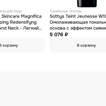
ема для лица
Тональные основы
e Skincare Magnifica
Sothys Teint Jeunesse W1
ping Redensifyng
Омолаживающая тональ
And Neck - Легкий
основа с эффектом сияни
ивающий
оттенок "слоновая кость"
5 076 ₽
ной крем для зрелой
В корзину
В корзину
 декольте 50 мл