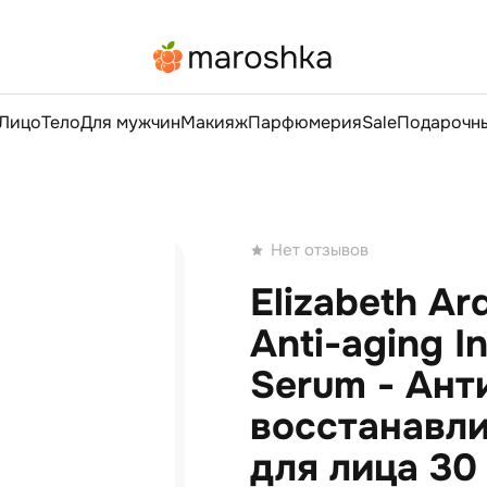
Лицо
Тело
Для мужчин
Макияж
Парфюмерия
Sale
Подарочны
Нет отзывов
Elizabeth Ar
Anti-aging I
Serum - Ант
восстанавл
для лица 30