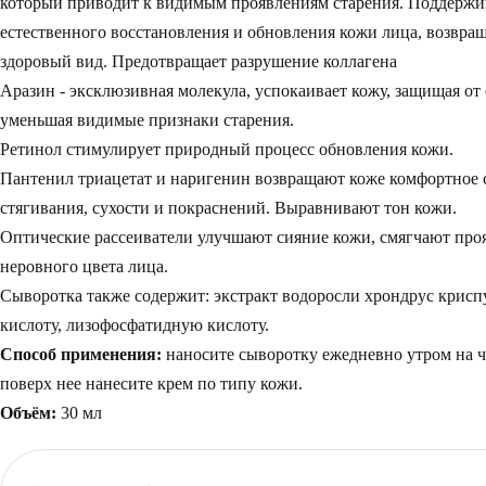
который приводит к видимым проявлениям старения. Поддержи
естественного восстановления и обновления кожи лица, возвращ
здоровый вид. Предотвращает разрушение коллагена
Аразин
- эксклюзивная молекула, успокаивает кожу, защищая от
уменьшая видимые признаки старения.
Ретинол
стимулирует природный процесс обновления кожи.
Пантенил триацетат и наригенин
возвращают коже комфортное с
стягивания, сухости и покраснений. Выравнивают тон кожи.
Оптические рассеиватели улучшают сияние кожи, смягчают пр
неровного цвета лица.
Сыворотка также содержит: экстракт водоросли хрондрус крисп
кислоту, лизофосфатидную кислоту.
Способ применения:
наносите сыворотку ежедневно утром на ч
поверх нее нанесите крем по типу кожи.
Объём:
30 мл