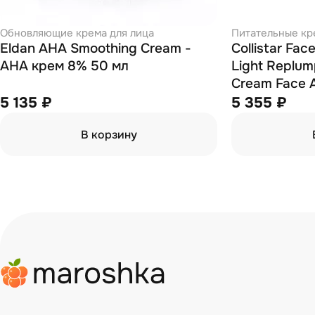
Обновляющие крема для лица
Питательные кр
Eldan AHA Smoothing Cream -
Collistar Fac
АНА крем 8% 50 мл
Light Replum
Cream Face 
восстанавл
5 135 ₽
5 355 ₽
антивозраст
В корзину
кожи лица и