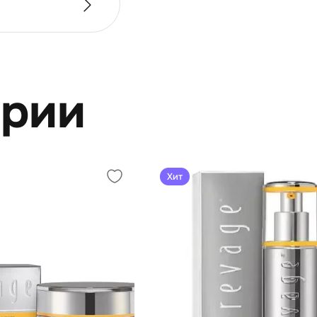
ерии
Хит