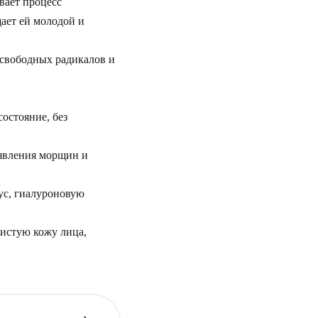
вает процесс
ает ей молодой и
 свободных радикалов и
остояние, без
оявления морщин и
ус, гиалуроновую
истую кожу лица,