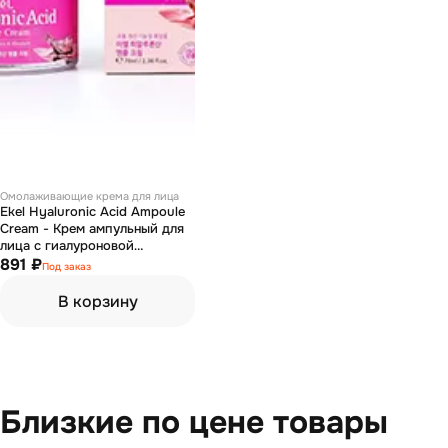
Омолаживающие крема для лица
Ekel Hyaluronic Acid Ampoule
Cream - Крем ампульный для
лица с гиалуроновой
кислотой 70 мл
891 ₽
Под заказ
В корзину
Близкие по цене товары