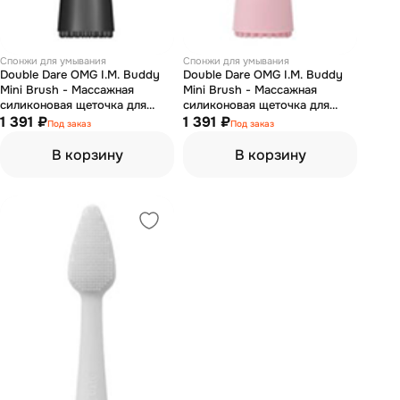
Спонжи для умывания
Спонжи для умывания
Double Dare OMG I.M. Buddy
Double Dare OMG I.M. Buddy
Mini Brush - Массажная
Mini Brush - Массажная
силиконовая щеточка для
силиконовая щеточка для
лица, черная
1 391 ₽
лица, розовая
1 391 ₽
Под заказ
Под заказ
В корзину
В корзину