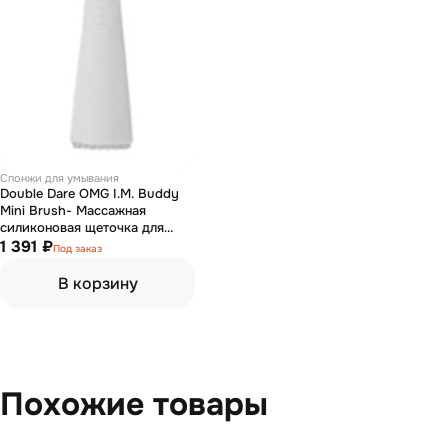
Спонжи для умывания
Double Dare OMG I.M. Buddy
Mini Brush- Массажная
силиконовая щеточка для
лица, белая
1 391 ₽
Под заказ
В корзину
Похожие товары