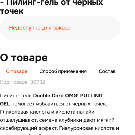
- Пилинг-гель от чёрных
точек
Недоступно для заказа
О товаре
О товаре
Способ применения
Состав
От
Код товара: 30732
Пилинг-гель
Double Dare OMG! PULLING
GEL
помогает избавиться от чёрных точек.
Гликолевая кислота и кислота папайи
отшелушивают, семена клубники дают мягкий
скрабирующий эффект. Гиалуроновая кислота и