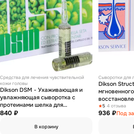
Средства для лечения чувствительной
Сыворотки для 
кожи головы
Dikson Struc
Dikson DSM - Ухаживающая и
мгновенного
увлажняющая сыворотка с
восстановле
протеинами шелка для
посеченных 
5
4 отзыва
чувствительной кожи головы
840 ₽
936 ₽
Под за
волос в ампу
10*10 мл
В корзину