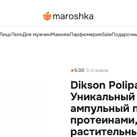
Лицо
Тело
Для мужчин
Макияж
Парфюмерия
Sale
Подарочны
5.00
5 отзывов
Dikson Polip
Уникальный
ампульный 
протеинами
растительн