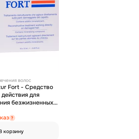
лечения волос
tur Fort - Средство
 действия для
ния безжизненных,
и ослабленных
каз
лах 10*12 мл
В корзину