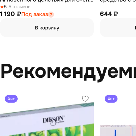
сухих и поврежденных волос
5
5 отзывов
для жирной 
1 190 ₽
644 ₽
Под заказ
12*12 мл
мл
В корзину
Рекомендуем
Хит
Хит