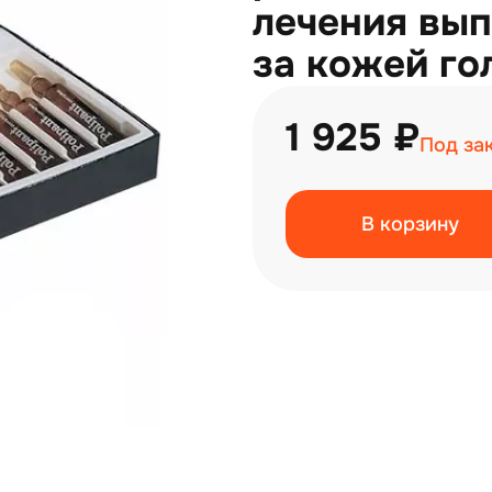
лечения вып
за кожей го
1 925 ₽
Под за
В корзину