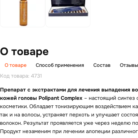
О товаре
О товаре
Способ применения
Состав
Отзывы 
Код товара: 4731
Препарат c экстрактами для лечения выпадения во
кожей головы Polipant Complex
– настоящий синтез 
косметики. Обладает тонизирующим воздействием как
так и на волосы, устраняет перхоть и улучшает сост
волокон. Результат проявляется уже через неделю п
Продукт незаменим при лечении алопеции различного