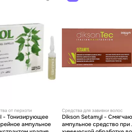
тва от перхоти
Средства для завивки волос
ol - Тонизирующее
Dikson Setamyl - Смягча
рейное ампульное
ампульное средство при
экстрактом крапивы
химической обработке в