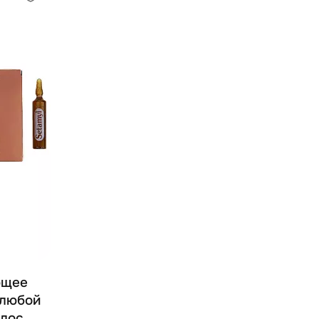
ющее
 любой
олос