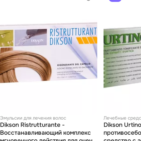
Эмульсии для лечения волос
Лечебные средс
Dikson Ristrutturante -
Dikson Urtin
Восстанавливающий комплекс
противосебо
мгновенного действия для очень
средство с 