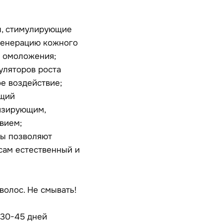
ы, стимулирующие
егенерацию кожного
о омоложения;
уляторов роста
е воздействие;
ющий
изирующим,
вием;
ы позволяют
сам естественный и
волос. Не смывать!
 30-45 дней