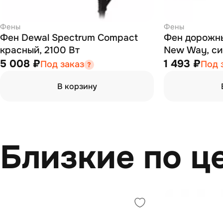
Фены
Фены
Фен Dewal Spectrum Compact
Фен дорожный 
красный, 2100 Вт
New Way, си
5 008 ₽
1 493 ₽
Под заказ
Под 
В корзину
Близкие по ц