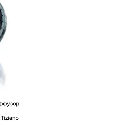
иффузор
 Tiziano