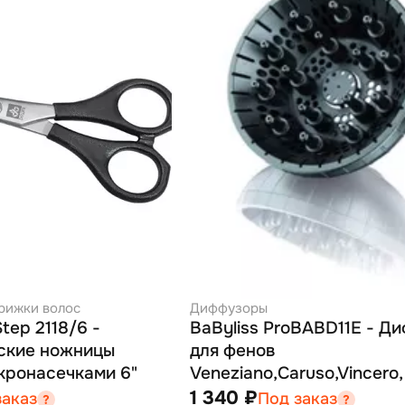
рижки волос
Диффузоры
tep 2118/6 -
BaByliss ProBABD11E - Д
ские ножницы
для фенов
кронасечками 6"
Veneziano,Caruso,Vincero,
1 340 ₽
заказ
Под заказ