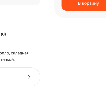
В корзину
(0)
опло, складная
етичкой.