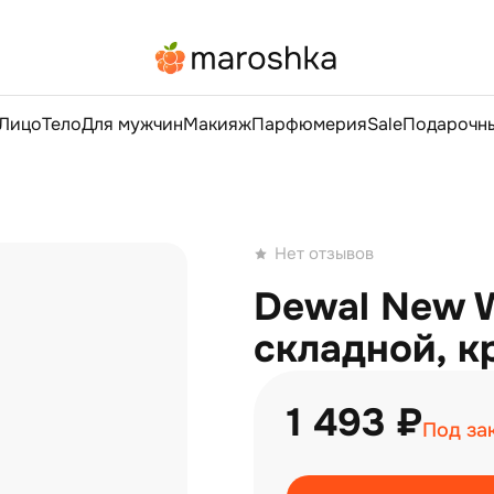
Лицо
Тело
Для мужчин
Макияж
Парфюмерия
Sale
Подарочны
Нет отзывов
Dewal New 
складной, к
1 493 ₽
Под за