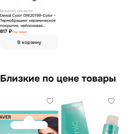
Брашинги для волос
Dewal Color DW20199-Color -
Термобрашинг керамическое
покрытие, нейлоновая
щетина, серый 62/86 мм
817 ₽
Под заказ
В корзину
Близкие по цене товары