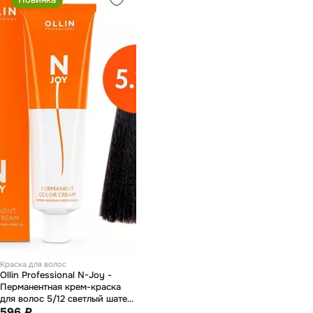
Краска для волос
Ollin Professional N-Joy -
Перманентная крем-краска
для волос 5/12 светлый шатен
пепельно-фиолетовый 100 мл
596 ₽