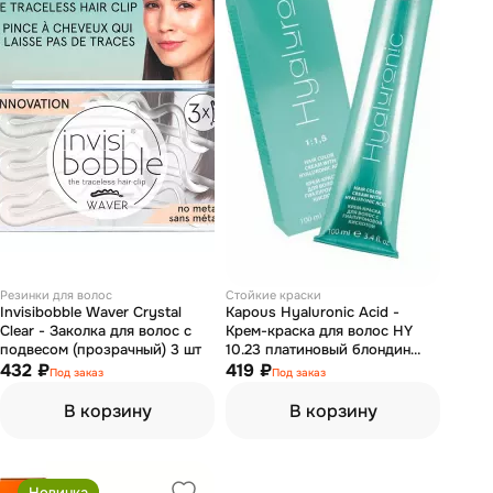
Резинки для волос
Стойкие краски
Invisibobble Waver Crystal
Kapous Hyaluronic Acid -
Clear - Заколка для волос с
Крем-краска для волос HY
подвесом (прозрачный) 3 шт
10.23 платиновый блондин
432 ₽
перламутровый 100 мл
419 ₽
Под заказ
Под заказ
В корзину
В корзину
Новинка