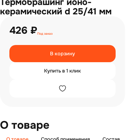
Термобрашинг ионо-
керамический d 25/41 мм
426 ₽
Под заказ
В корзину
Купить в 1 клик
О товаре
О товаре
Способ применения
Состав
От