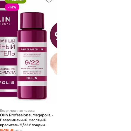
-14
%
Безаммиачная краска
Ollin Professional Megapolis -
Безаммиачный масляный
краситель 9/22 блондин
фиолетовый 50 мл
545 ₽