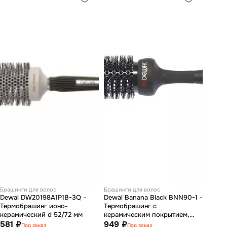
Брашинги для волос
Брашинги для волос
Dewal DW20198A1P1B-3Q -
Dewal Banana Black BNN90-1 -
Термобрашинг ионо-
Термобрашинг с
керамический d 52/72 мм
керамическим покрытием,
581 ₽
нейлоновая щетина, 43*58 мм
949 ₽
Под заказ
Под заказ