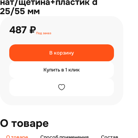
нат/щетина+пластик d
25/55 мм
487 ₽
Под заказ
В корзину
Купить в 1 клик
О товаре
О товаре
Способ применения
Состав
От