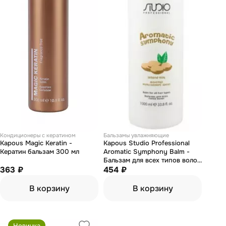
Кондиционеры с кератином
Бальзамы увлажняющие
Kapous Magic Keratin -
Kapous Studio Professional
Кератин бальзам 300 мл
Aromatic Symphony Balm -
Бальзам для всех типов волос
363 ₽
«молочко миндального ореха»
454 ₽
1000 мл
В корзину
В корзину
Новинка