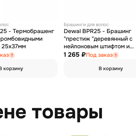
олос
Брашинги для волос
25 - Термобрашенг
Dewal BPR25 - Брашинг
 ромбовидными
"престиж "деревянный с
 25x37мм
нейлоновым штифтом и
натуральной щетиной с
1 265 ₽
каз
Под заказ
хвостиком 25х45 мм
В корзину
В корзину
ене товары