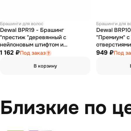
Брашинги для волос
Брашинги для в
Dewal BPR19 - Брашинг
Dewal BRP10
"престиж "деревянный с
"Премиум" с
нейлоновым штифтом и
отверстиями
натуральной щетиной с
1 162 ₽
949 ₽
Под заказ
Под за
хвостиком 19х40 мм
В корзину
Близкие по ц