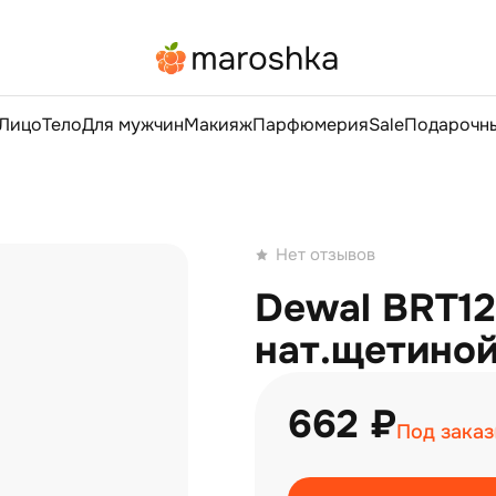
Лицо
Тело
Для мужчин
Макияж
Парфюмерия
Sale
Подарочны
Нет отзывов
Dewal BRT12
нат.щетиной
662 ₽
Под заказ