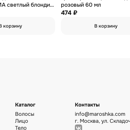
A светлый блондин
розовый 60 мл
ьный 90 мл
474 ₽
В корзину
В корзину
Каталог
Контакты
Волосы
info@maroshka.com
Лицо
г. Москва, ул. Складоч
Тело