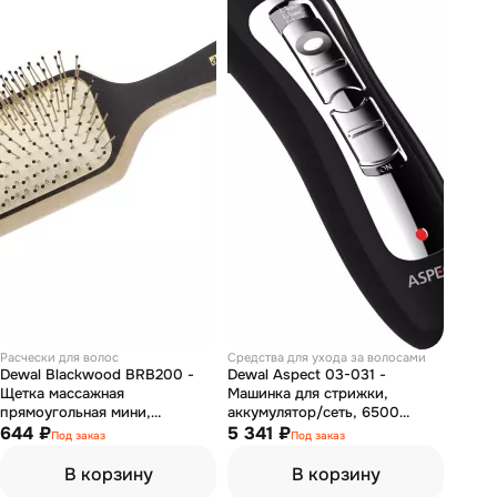
Расчески для волос
Средства для ухода за волосами
Dewal Blackwood BRB200 -
Dewal Aspect 03-031 -
Щетка массажная
Машинка для стрижки,
прямоугольная мини,
аккумулятор/сеть, 6500
деревянная, нейлоновый
644 ₽
об\мин, нож 40 мм, 1.0-1.9 мм,
5 341 ₽
Под заказ
Под заказ
штифт, 11 рядов
4 насадки
В корзину
В корзину