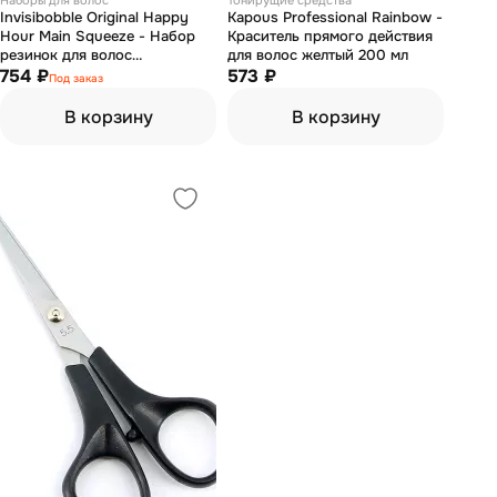
Наборы для волос
Тонирущие средства
Invisibobble Original Happy
Kapous Professional Rainbow -
Hour Main Squeeze - Набор
Краситель прямого действия
резинок для волос
для волос желтый 200 мл
(прозрачный/лаймовый)
754 ₽
573 ₽
Под заказ
В корзину
В корзину