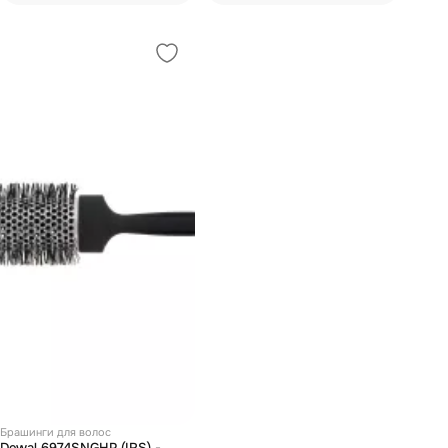
Брашинги для волос
Dewal 6974SNGHP (IRS) -