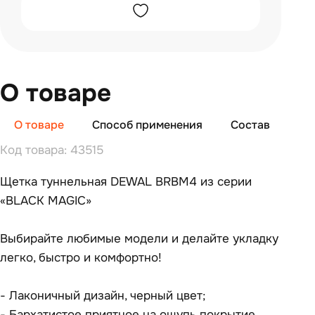
О товаре
О товаре
Способ применения
Состав
От
Код товара: 43515
Щетка туннельная DEWAL BRBM4 из серии
«BLACK MAGIC»
Выбирайте любимые модели и делайте укладку
легко, быстро и комфортно!
- Лаконичный дизайн, черный цвет;
- Бархатистое приятное на ощупь покрытие