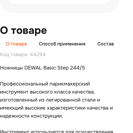
О товаре
О товаре
Способ применения
Состав
От
Код товара: 44294
Ножницы DEWAL Basic Step 244/5
Профессиональный парикмахерский
инструмент высокого класса качества,
изготовленный из легированной стали и
имеющий высокие характеристики качества и
надежности конструкции.
Инструмент используется для осуществления