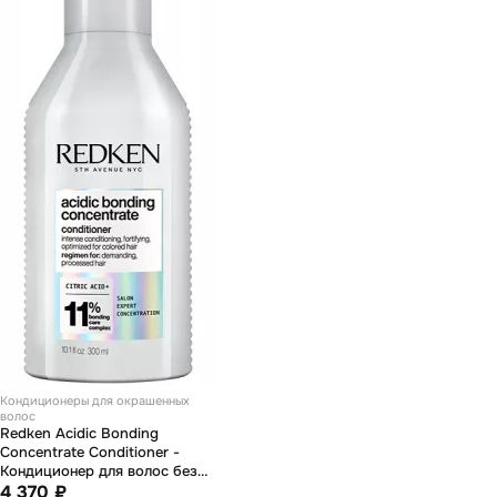
Кондиционеры для окрашенных
волос
Redken Acidic Bonding
Concentrate Conditioner -
Кондиционер для волос без
сульфатов 300 мл
4 370 ₽