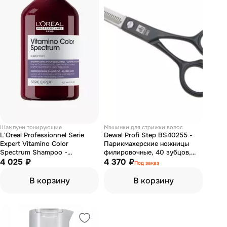
Шампуни тонирующие
Машинки для стрижки волос
L'Oreal Professionnel Serie
Dewal Profi Step BS40255 -
Expert Vitamino Color
Парикмахерские ножницы
Spectrum Shampoo -
филировочные, 40 зубцов,
Нейтрализирующий шампунь
4 025 ₽
5,5''
4 370 ₽
Под заказ
для блондинок 300 мл
В корзину
В корзину