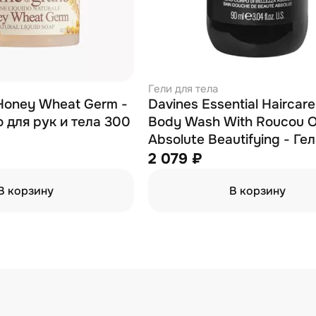
Гели для тела
 Honey Wheat Germ -
Davines Essential Haircare
 для рук и тела 300
Body Wash With Roucou O
Absolute Beautifying - Ге
душа для абсолютной кр
2 079 ₽
90 мл
В корзину
В корзину