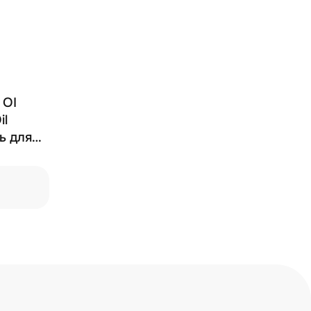
 OI
il
ль для
асоты