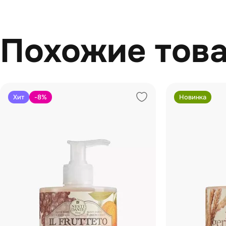
Похожие тов
Хит
-8
%
Новинка