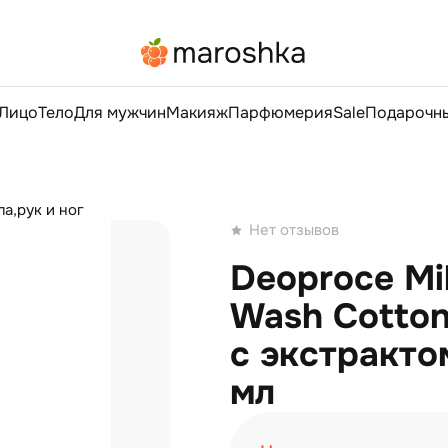
Лицо
Тело
Для мужчин
Макияж
Парфюмерия
Sale
Подарочны
а,рук и ног
Нет отзывов
Deoproce Mi
Wash Cotton
с экстракто
мл