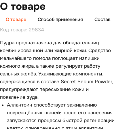
О товаре
О товаре
Способ применения
Состав
От
Код товара: 29834
Пудра предназначена для обладательниц
комбинированной или жирной кожи. Средство
мельчайшего помола поглощает излишки
кожного жира, а также регулирует работу
сальных желёз. Ухаживающие компоненты,
содержащиеся в составе Secret Sebum Powder,
предупреждают пересыхание кожи и
появление зуда.
Аллантоин способствует заживлению
повреждённых тканей: после его нанесения
запускаются процессы быстрой регенерации
клеток, одновременно с этим аллантоин