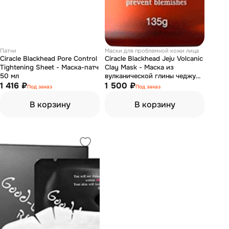
Патчи
Маски для проблемной кожи лица
Ciracle Blackhead Pore Control
Ciracle Blackhead Jeju Volcanic
Tightening Sheet - Маска-патч
Clay Mask - Маска из
50 мл
вулканической глины чеджу
1 416 ₽
135 г
1 500 ₽
Под заказ
Под заказ
В корзину
В корзину