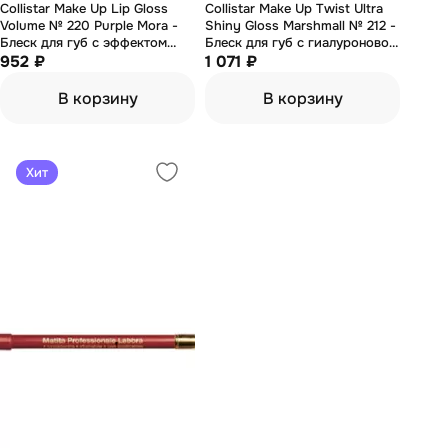
Collistar Make Up Lip Gloss
Collistar Make Up Twist Ultra
Volume № 220 Purple Mora -
Shiny Gloss Marshmall № 212 -
Блеск для губ с эффектом
Блеск для губ с гиалуроновой
объема 7 мл (тестер)
952 ₽
кислотой 2.5 мл (тестер)
1 071 ₽
В корзину
В корзину
Хит