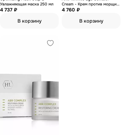
Увлажняющая маска 250 мл
Cream - Крем против морщин
4 737 ₽
вокруг глаз 20 мл
4 760 ₽
В корзину
В корзину