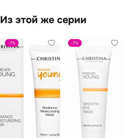
Из этой же серии
-7
%
-7
%