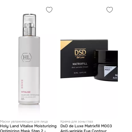
Маски увлажняющие для лица
Крема для зоны глаз
Holy Land Vitalise Moisturizing
DsD de Luxe Matrixfill M003
Optimizing Mask Step 2 -
Anti-wrinkle Eye Contour