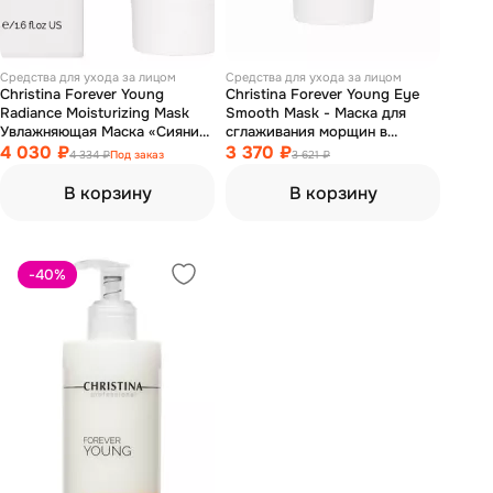
Средства для ухода за лицом
Средства для ухода за лицом
Christina Forever Young
Christina Forever Young Eye
Radiance Moisturizing Mask
Smooth Mask - Маска для
Увлажняющая Маска «Сияние»
сглаживания морщин в
50 мл
4 030 ₽
области глаз 50 мл
3 370 ₽
4 334 ₽
Под заказ
3 621 ₽
В корзину
В корзину
-40
%