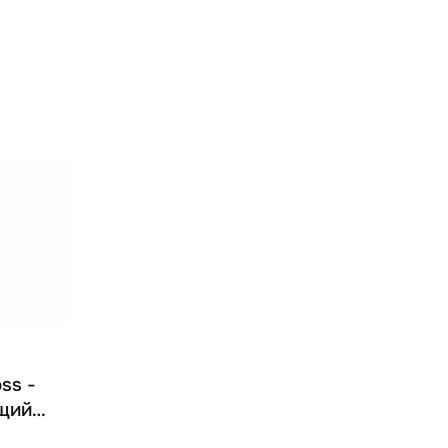
ss -
щий
л