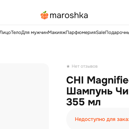
Лицо
Тело
Для мужчин
Макияж
Парфюмерия
Sale
Подарочны
Нет отзывов
CHI Magnifi
Шампунь Чи
355 мл
Недоступно для зака