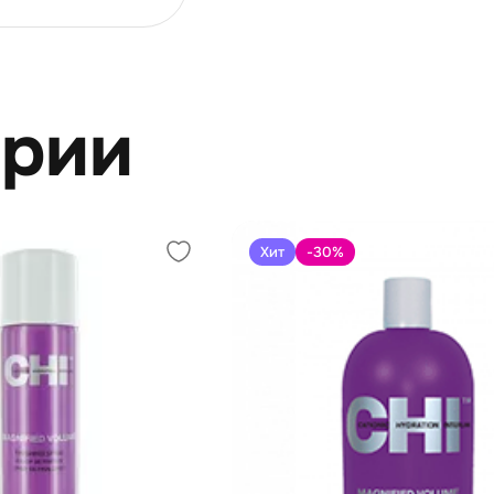
ерии
Хит
-30
%