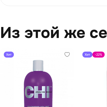
Из этой же с
Хит
Хит
-22
%