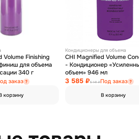
а
Кондиционеры для объема
d Volume Finishing
CHI Magnified Volume Cond
-финиш для объема
- Кондиционер «Усиленн
средней фиксации 340 г
объем» 946 мл
3 585 ₽
од заказ
Под заказ
5 141 ₽
В корзину
В корзину