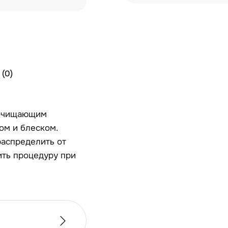
(0)
 очищающим
ом и блеском.
распределить от
ить процедуру при