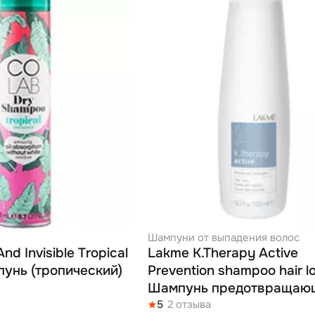
Шампуни от выпадения волос
nd Invisible Tropical
Lakme K.Therapy Active
пунь (тропический)
Prevention shampoo hair lo
Шампунь предотвращаю
выпадение волос 1000 м
5
2 отзыва