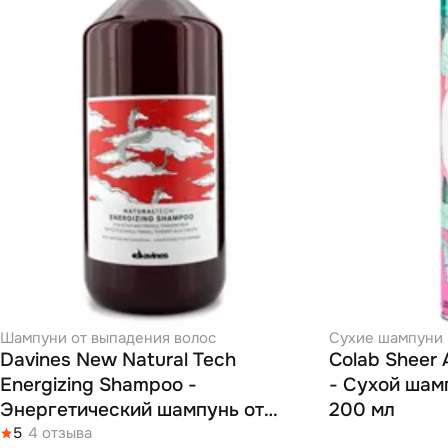
Шампуни от выпадения волос
Сухие шампуни
Davines New Natural Tech
Colab Sheer А
Energizing Shampoo -
- Сухой шам
Энергетический шампунь от
200 мл
выпадения волос 1000 мл
5
4 отзыва