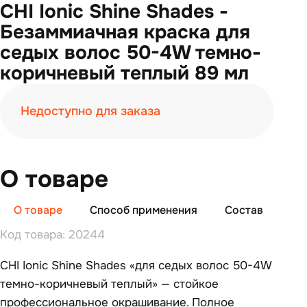
CHI Ionic Shine Shades -
Безаммиачная краска для
седых волос 50-4W темно-
коричневый теплый 89 мл
Недоступно для заказа
О товаре
О товаре
Способ применения
Состав
От
Код товара: 20244
CHI Ionic Shine Shades «для седых волос 50-4W
темно-коричневый теплый» — стойкое
профессиональное окрашивание. Полное