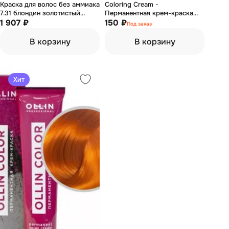
Краска для волос без аммиака
Coloring Cream -
7.31 блондин золотистый
Перманентная крем-краска
пепельный 60 мл
1 907 ₽
9.00 очень светлый блондин
150 ₽
Под заказ
натуральный для седых волос
60 мл
В корзину
В корзину
Хит