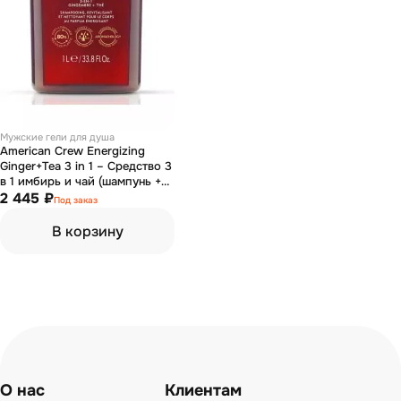
Мужские гели для душа
American Crew Energizing
Ginger+Tea 3 in 1 – Средство 3
в 1 имбирь и чай (шампунь +
кондиционер + гель для душа)
2 445 ₽
Под заказ
1000 мл
В корзину
О нас
Клиентам