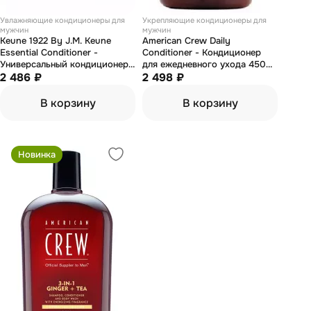
Увлажняющие кондиционеры для
Укрепляющие кондиционеры для
мужчин
мужчин
Keune 1922 By J.M. Keune
American Crew Daily
Essential Conditioner -
Conditioner - Кондиционер
Универсальный кондиционер
для ежедневного ухода 450
для волос и бороды 250 мл
2 486 ₽
мл
2 498 ₽
В корзину
В корзину
Новинка