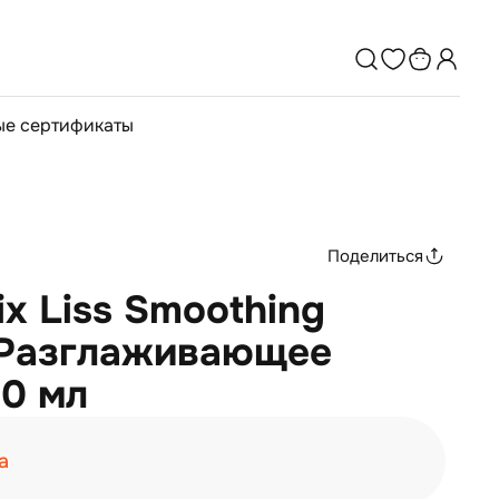
е сертификаты
Поделиться
ix Liss Smoothing
- Разглаживающее
0 мл
а