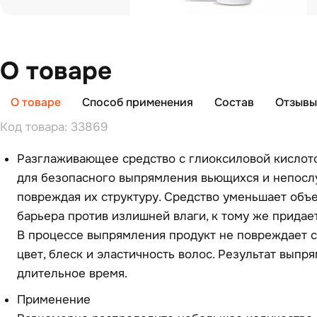
О товаре
О товаре
Способ применения
Состав
Отзывы 
Код товара: 33869
Разглаживающее сре­дство с глиоксиловой кислот
для безо­пасного выпрямления вьющихся и непосл
повре­ждая их структуру. Средство уменьшает объе
барьера против излишней влаги, к тому же при­дае
В процессе выпрямления про­дукт не повреждает с
цвет, бле­ск и эластичность волос. Результат выпр
длительное время.
Применение