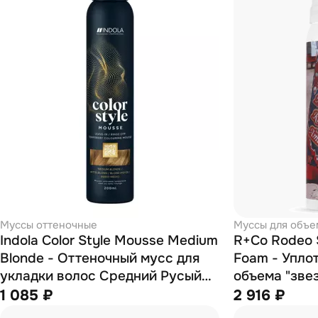
Муссы оттеночные
Муссы для объе
Indola Color Style Mousse Medium
R+Co Rodeo S
Blonde - Оттеночный мусс для
Foam - Упло
укладки волос Средний Русый
объема "зве
200 мл
1 085 ₽
2 916 ₽