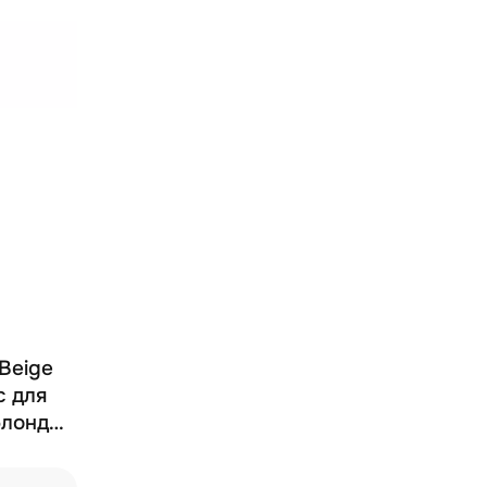
 Beige
с для
блонд