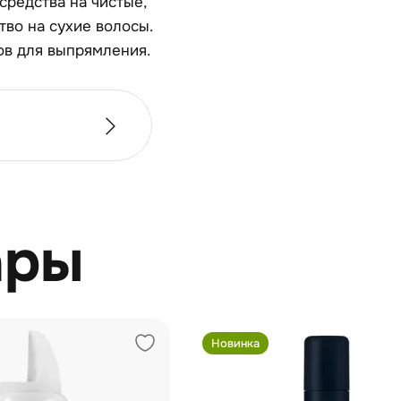
редства на чистые,
во на сухие воло­сы.
в для выпря­мления.
ары
Новинка