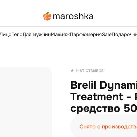
Лицо
Тело
Для мужчин
Макияж
Парфюмерия
Sale
Подарочны
Нет отзывов
Brelil Dynam
Treatment 
средство 50
Снято с производств