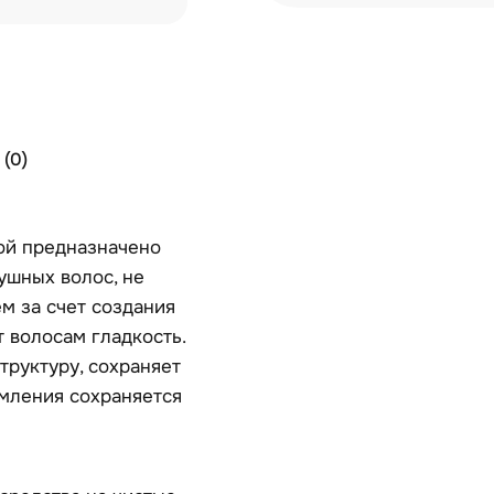
(0)
ой предназначено
ушных волос, не
м за счет созда­ния
т волосам гладкость.
труктуру, сохраняет
ямления сохра­няется