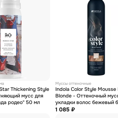
ма
Муссы оттеночные
tar Thickening Style
Indola Color Style Mousse
тняющий мусс для
Blonde - Оттеночный мус
зда родео" 50 мл
укладки волос бежевый 
200 мл
1 085 ₽