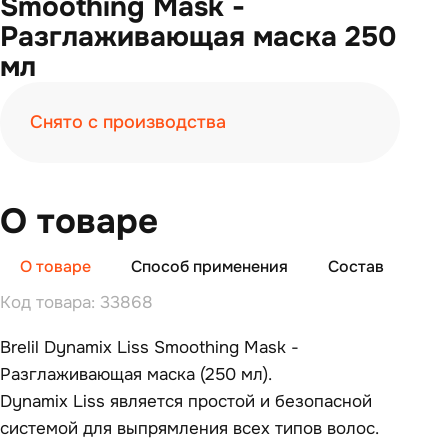
Smoothing Mask -
Разглаживающая маска 250
мл
Снято с производства
О товаре
О товаре
Способ применения
Состав
От
Код товара: 33868
Brelil Dynamix Liss Smoothing Mask -
Разглаживающая маска (250 мл).
Dynamix Liss является простой и безопасной
системой для выпрямления всех типов волос.