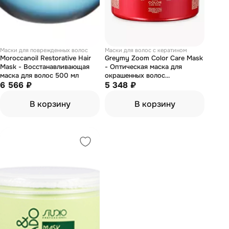
Маски для поврежденных волос
Маски для волос с кератином
Moroccanoil Restorative Hair
Greymy Zoom Color Care Mask
Mask - Восстанавливающая
- Оптическая маска для
маска для волос 500 мл
окрашенных волос
6 566 ₽
комплексного действия 500
5 348 ₽
мл
В корзину
В корзину