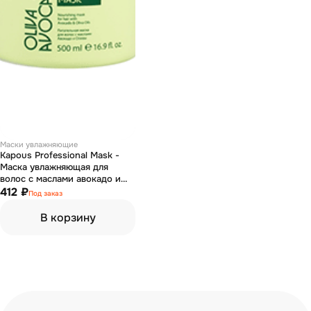
Маски увлажняющие
Kapous Professional Mask -
Маска увлажняющая для
волос с маслами авокадо и
оливы линии 500 мл
412 ₽
Под заказ
В корзину