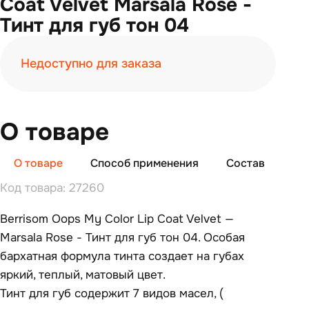
Coat Velvet Marsala Rose -
Тинт для губ тон 04
Недоступно для заказа
О товаре
О товаре
Способ применения
Состав
От
Код товара: 27260
Berrisom Oops My Color Lip Coat Velvet —
Marsala Rose - Тинт для губ тон 04. Особая
бархатная формула тинта создает на губах
яркий, теплый, матовый цвет.
Тинт для губ содержит 7 видов масел, (