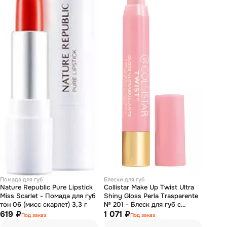
Помада для губ
Блески для губ
Nature Republic Pure Lipstick
Collistar Make Up Twist Ultra
Miss Scarlet - Помада для губ
Shiny Gloss Perla Trasparente
тон 06 (мисс скарлет) 3,3 г
№ 201 - Блеск для губ с
619 ₽
гиалуроновой кислотой 2.5 мл
1 071 ₽
Под заказ
Под заказ
(тестер)