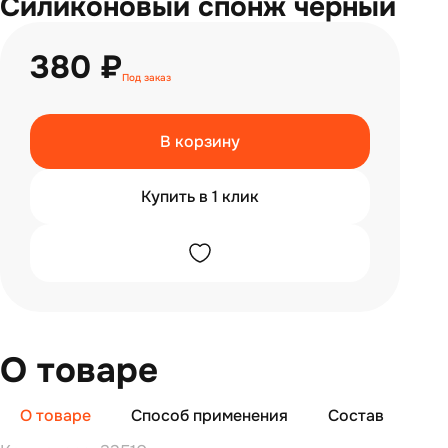
Силиконовый спонж черный
380 ₽
Под заказ
В корзину
Купить в 1 клик
О товаре
О товаре
Способ применения
Состав
От