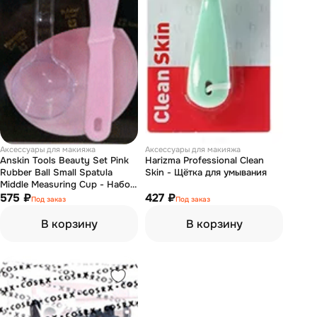
Аксессуары для макияжа
Аксессуары для макияжа
Anskin Tools Beauty Set Pink
Harizma Professional Clean
Rubber Ball Small Spatula
Skin - Щётка для умывания
Middle Measuring Cup - Набор
для нанесения альгинатных
575 ₽
427 ₽
Под заказ
Под заказ
масок
В корзину
В корзину