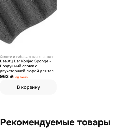
Спонжи и губки для принятия ванн
Beauty Bar Konjac Sponge -
Воздушный спонж с
двухсторнней люфой для тела
(с бамбуковым углем)
963 ₽
Под заказ
В корзину
Рекомендуемые товары