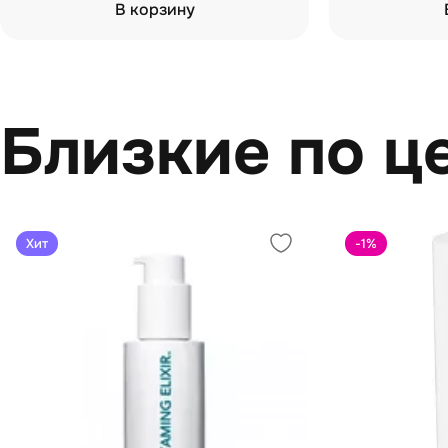
В корзину
Близкие по ц
Хит
-1
%