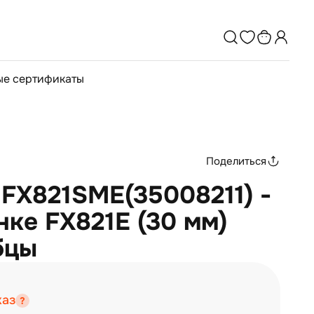
е сертификаты
Поделиться
o FX821SME(35008211) -
ке FX821E (30 мм)
бцы
каз