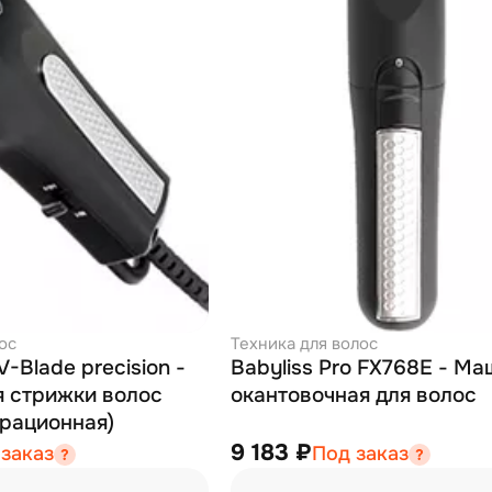
ос
Техника для волос
V-Blade precision -
Babyliss Pro FX768E - М
 стрижки волос
окантовочная для волос
брационная)
9 183 ₽
 заказ
Под заказ