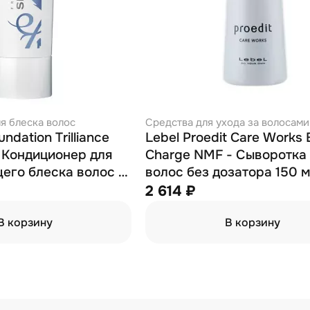
я блеска волос
Средства для ухода за волосами
ndation Trilliance
Lebel Proedit Care Works 
- Кондиционер для
Charge NMF - Сыворотка
го блеска волос с
волос без дозатора 150 
горного хрусталя
2 614 ₽
В корзину
В корзину