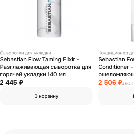
Сыворотки для укладки
Кондиционер дл
Sebastian Flow Taming Elixir -
Sebastian Fou
Разглаживающая сыворотка для
Conditioner 
горячей укладки 140 мл
ошеломляюще
экстрактом 
2 445 ₽
2 506 ₽
2 542 ₽
250 мл
В корзину