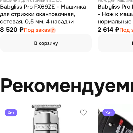
Машинки для стрижки волос
Нож для машин
Babyliss Pro FX69ZE - Машинка
Babyliss Pr
для стрижки окантовочная,
- Нож к маш
сетевая, 0,5 мм, 4 насадки
нормальные
8 520 ₽
2 614 ₽
Под заказ
Под 
В корзину
Рекомендуем
Хит
Хит