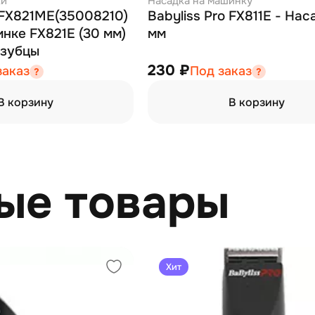
ки
Насадка на машинку
o FX821ME(35008210)
Babyliss Pro FX811E - Нас
инке FX821E (30 мм)
мм
 зубцы
230 ₽
заказ
Под заказ
В корзину
В корзину
ые товары
Хит