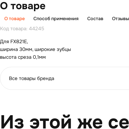
О товаре
О товаре
Способ применения
Состав
Отзывы 
Код товара: 44245
Для FX821E,
ширина 30мм, широкие зубцы
высота среза 0,1мм
Все товары бренда
Из этой же с