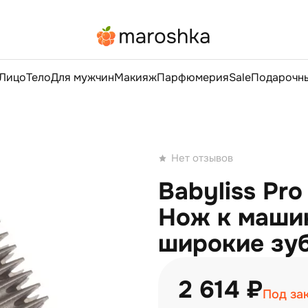
Лицо
Тело
Для мужчин
Макияж
Парфюмерия
Sale
Подарочны
Нет отзывов
Babyliss Pr
Нож к машин
широкие зу
2 614 ₽
Под за