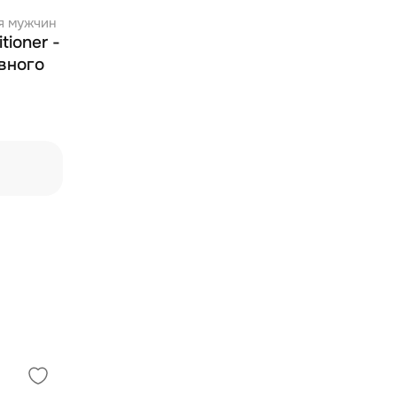
я мужчин
tioner -
вного