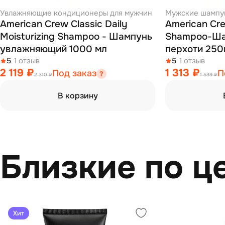
Увлажняющие кондиционеры для мужчин
Мужские шампун
American Crew Classic Daily
American Cre
Moisturizing Shampoo - Шампунь
Shampoo-Ша
увлажняющий 1000 мл
перхоти 
5
1 отзыв
5
1 отзыв
2 119 ₽
1 313 ₽
Под заказ
П
2 310 ₽
1 539 ₽
В корзину
Близкие по ц
Хит