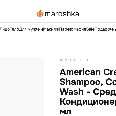
Лицо
Тело
Для мужчин
Макияж
Парфюмерия
Sale
Подарочны
Нет отзывов
American Cre
Shampoo, Co
Wash - Сред
Кондиционер
мл