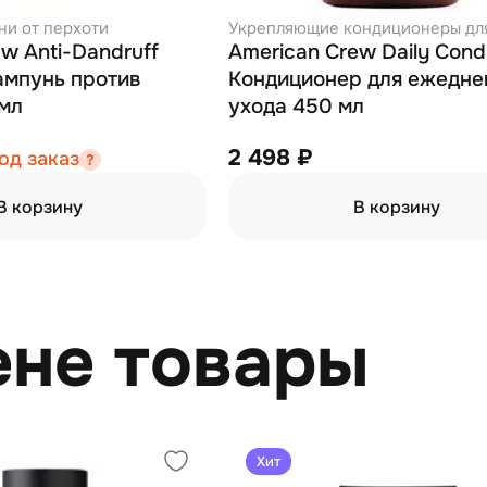
и от перхоти
Укрепляющие кондиционеры дл
w Anti-Dandruff
American Crew Daily Condi
мпунь против
Кондиционер для ежедне
250мл
ухода 450 мл
2 498 ₽
од заказ
В корзину
В корзину
ене товары
Хит