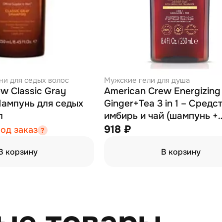
и для седых волос
Мужские гели для душа
w Classic Gray
American Crew Energizing
ампунь для седых
Ginger+Tea 3 in 1 – Средст
л
имбирь и чай (шампунь +
кондиционер + гель для 
918 ₽
од заказ
250 мл
В корзину
В корзину