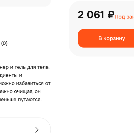
2 061 ₽
Под за
В корзину
(0)
ер и гель для тела.
едиенты и
можно избавиться от
Нежно очищая, он
меньше путаются.