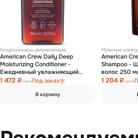
Кондиционеры увлажняющие
Мужские шампун
American Crew Daily Deep
American Cre
Moisturizing Conditioner -
Shampoo - Ш
Ежедневный увлажняющий
волос 250 м
кондиционер 450 мл
1 472 ₽
1 204 ₽
Под заказ
П
1 775 ₽
1 477 ₽
В корзину