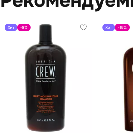
Рекомендуем
Хит
-8
%
Хит
-15
%