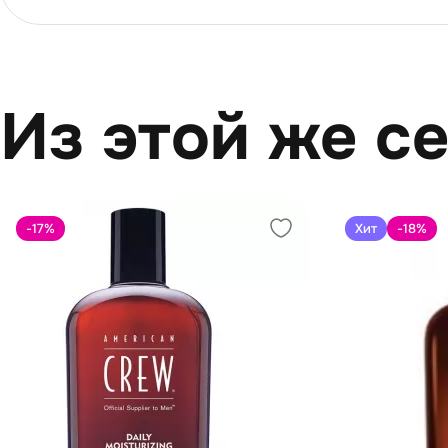
Из этой же с
-17
%
Хит
-18
%