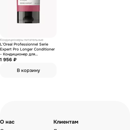
Кондиционеры питательные
L'Oreal Professionnel Serie
Expert Pro Longer Conditioner
- Кондиционер для
восстановления волос по
1 956 ₽
длине 200 мл
В корзину
О нас
Клиентам