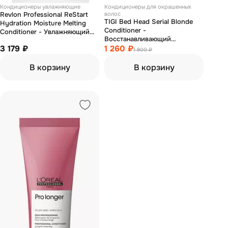
Кондиционеры увлажняющие
Кондиционеры для окрашенных
Revlon Professional ReStart
волос
TIGI Bed Head Serial Blonde
Hydration Moisture Melting
Conditioner -
Conditioner - Увлажняющий
Bосстанавливающий
кондиционер 750 мл
3 179 ₽
кондиционер для блондинок
1 260 ₽
1 800 ₽
600 мл
В корзину
В корзину