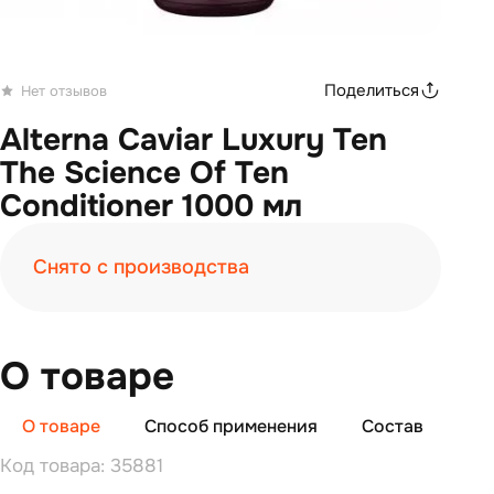
Поделиться
Нет отзывов
Alterna Caviar Luxury Ten
The Science Of Ten
Conditioner 1000 мл
Снято с производства
О товаре
О товаре
Способ применения
Состав
От
Код товара: 35881