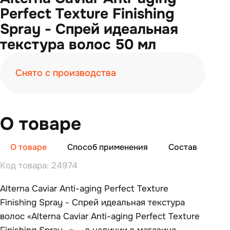
Perfect Texture Finishing
Spray - Спрей идеальная
текстура волос 50 мл
Снято с производства
О товаре
О товаре
Способ применения
Состав
От
Код товара: 24974
Alterna Caviar Anti-aging Perfect Texture
Finishing Spray - Спрей идеальная текстура
волос «Alterna Caviar Anti-aging Perfect Texture