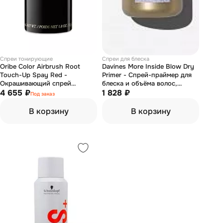
Спреи тонирующие
Спреи для блеска
Oribe Color Airbrush Root
Davines More Inside Blow Dry
Touch-Up Spay Red -
Primer - Спрей-праймер для
Окрашивающий спрей
блеска и объёма волос,
(рыжий) 75 мл
4 655 ₽
защиты от влаги 100 мл
1 828 ₽
Под заказ
В корзину
В корзину