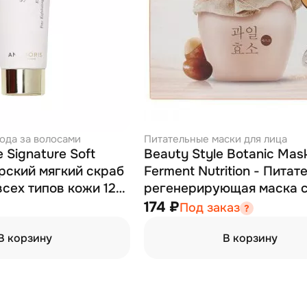
ода за волосами
Питательные маски для лица
 Signature Soft
Beauty Style Botanic Mask
орский мягкий скраб
Ferment Nutrition - Питат
всех типов кожи 120
регенерирующая маска 
маслом ши 25 мл
174 ₽
Под заказ
В корзину
В корзину