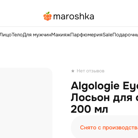
Лицо
Тело
Для мужчин
Макияж
Парфюмерия
Sale
Подарочны
Нет отзывов
Algologie E
Лосьон для 
200 мл
Снято с производств