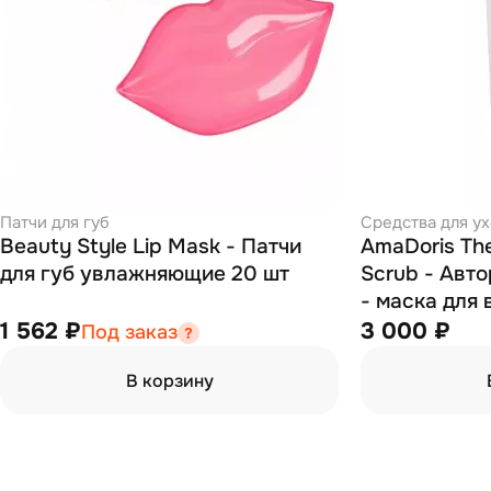
Патчи для губ
Средства для ух
Beauty Style Lip Mask - Патчи
AmaDoris The
для губ увлажняющие 20 шт
Scrub - Авт
- маска для 
мл
1 562 ₽
3 000 ₽
Под заказ
В корзину