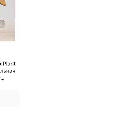
 Plant
ельная
с