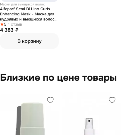
Маски для вьющихся волос
Alfaparf Semi Di Lino Curls
Enhancing Mask - Маска для
кудрявых и вьющихся волос
500 мл
5
1 отзыв
4 383 ₽
В корзину
Близкие по цене товары