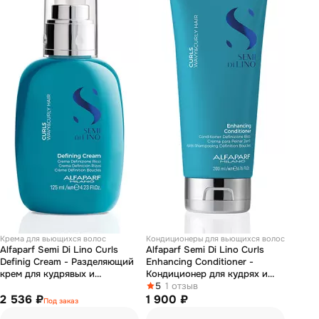
Крема для вьющихся волос
Кондиционеры для вьющихся волос
Alfaparf Semi Di Lino Curls
Alfaparf Semi Di Lino Curls
Definig Cream - Разделяющий
Enhancing Conditioner -
крем для кудрявых и
Кондиционер для кудрях и
вьющихся волос 125 мл
вьющихся волос 200 мл
5
1 отзыв
2 536 ₽
1 900 ₽
Под заказ