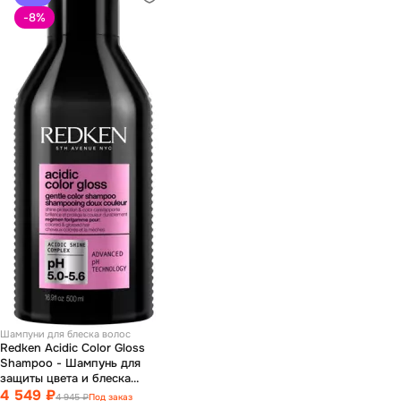
-8
%
Шампуни для блеска волос
Redken Acidic Color Gloss
Shampoo - Шампунь для
защиты цвета и блеска
окрашенных волос 500 мл
4 549 ₽
4 945 ₽
Под заказ