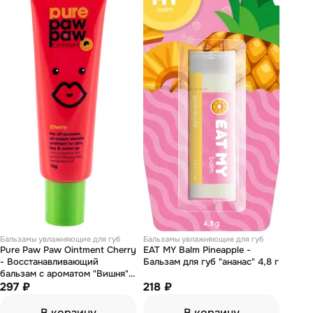
Бальзамы увлажняющие для губ
Бальзамы увлажняющие для губ
Pure Paw Paw Ointment Cherry
EAT MY Balm Pineapple -
- Восстанавливающий
Бальзам для губ "ананас" 4,8 г
бальзам с ароматом "Вишня"
15 г
297 ₽
218 ₽
В корзину
В корзину