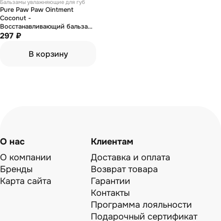
Бальзамы увлажняющие для губ
Pure Paw Paw Ointment
Coconut -
Восстанавливающий бальзам
с ароматом "Кокос" 15 г
297 ₽
В корзину
О нас
Клиентам
О компании
Доставка и оплата
Бренды
Возврат товара
Карта сайта
Гарантии
Контакты
Программа лояльности
Подарочный сертификат