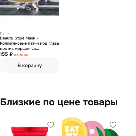
Патчи
Beauty Style Mask -
Коллагеновые патчи под глаза
против морщин со
стволовыми клетками арганы
155 ₽
Под заказ
В корзину
Близкие по цене товары