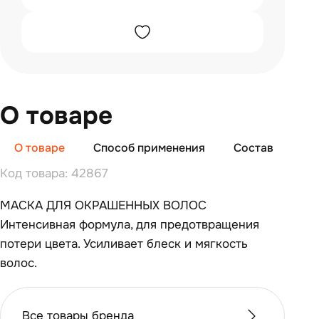
О товаре
О товаре
Способ применения
Состав
От
Код товара: 42867
МАСКА ДЛЯ ОКРАШЕННЫХ ВОЛОС
Интенсивная формула, для предотвращения
потери цвета. Усиливает блеск и мягкость
волос.
Все товары бренда