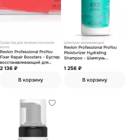
Средства для лечения кончиков
Шампуни увлажняющие
волос
Revlon Professional ProYou
Revlon Professional ProYou
Moisturizer Hydrating
Fixer Repair Boosters - Бустер
Shampoo - Шампунь
восстанавливающий для
увлажняющий для всех типов
поврежденных волос 10*15 мл
2 136 ₽
1 256 ₽
волос 350 мл
В корзину
В корзину