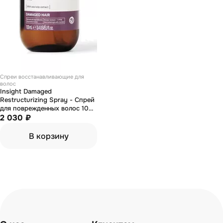
Спреи восстанавливающие для
волос
Insight Damaged
Restructurizing Spray - Спрей
для поврежденных волос 100
мл
2 030 ₽
В корзину