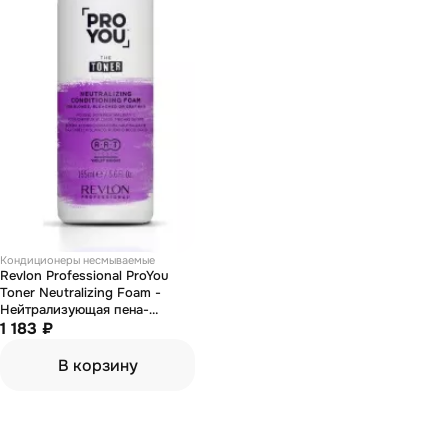
Кондиционеры несмываемые
Revlon Professional ProYou
Toner Neutralizing Foam -
Нейтрализующая пена-
кондиционер для светлых,
1 183 ₽
обесцвеченных волос 165 мл
В корзину