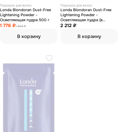
Порошок для волос
Порошок для волос
Londa Blondoran Dust-Free
Londa Blondoran Dust-Free
Lightening Powder -
Lightening Powder -
Осветляющая пудра 500 г
Осветляющая пудра (в
1 776 ₽
коробке) 2*500 г
2 212 ₽
1 823 ₽
В корзину
В корзину